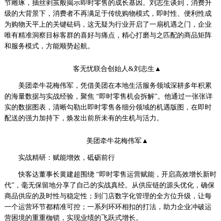
节雕琢，抽丝剥茧般揭示即时零售的成长基因。刘志生谈到，消费升
级的大背景下，消费者不再满足于传统购物模式，即时性、便利性成
为购物天平上的关键砝码，这无疑为行业开启了一扇机遇之门，企业
唯有精准洞察目标客群的喜好与痛点，精心打磨与之匹配的商品矩阵
和服务模式，方能顺势起航。
客无忧联合创始人&刘志生▲
美团牵牛花梅伟军，凭借美团在本地生活服务领域深耕多年积累
的海量数据与实战经验，聚焦 “即时零售机会拆解”。他通过一张张详
实的数据图表，清晰勾勒出即时零售各细分领域的机遇版图，在即时
配送的强力加持下，焕发出前所未有的生机与活力。
美团牵牛花梅伟军▲
实战精研：赋能增效，砥砺前行
快客达董事长黄建超围绕 “即时零售运营赋能，开启高效增长新时
代”，毫无保留地分享了自己的实战真经。从供应链的源头优化，确保
商品供应的及时性与稳定性；到门店数字化管理的全方位升级，让每
一个运营环节都精准可控；一系列环环相扣的打法，助力企业冲破运
营困境的重重枷锁，实现业绩的飞跃式增长。