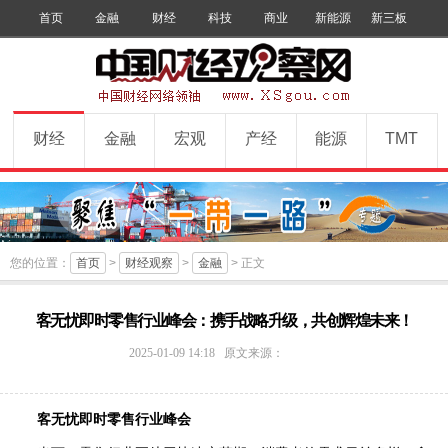
首页
金融
财经
科技
商业
新能源
新三板
手机版
数字报
订阅
财经
金融
宏观
产经
能源
TMT
您的位置：
首页
>
财经观察
>
金融
> 正文
客无忧即时零售行业峰会：携手战略升级，共创辉煌未来！
中
2025-01-09 14:18
原文来源：
国
财
经
客无忧即时零售行业峰会
观