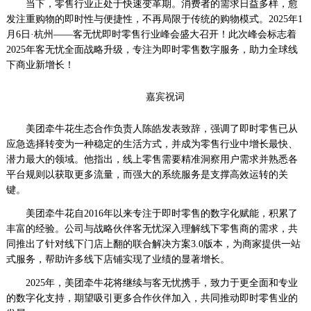
当下，零售行业正处于快速变革期。消费者的需求日益多样，愈
察
发注重购物的即时性与便捷性，不再局限于传统的购物模式。2025年1
网
月6日·杭州——客无忧即时零售行业峰会盛大召开！此次峰会标志着
·www.xsgou.com
2025年客无忧全面战略升级，专注为即时零售数字服务，助力全球线
下商业新增长！
嘉宾祝词
美团牵牛花生态合作负责人陈皓发表致辞，强调了即时零售已从
应急选择转变为一种稳定的生活方式，并成为零售行业中增长最快、
潜力最大的领域。他指出，线上零售需要精准洞察用户需求并熟悉各
平台规则以获取更多流量，而强大的系统服务是支撑高效运转的关
键。
美团牵牛花自2016年以来专注于即时零售的数字化赋能，积累了
丰富的经验。公司与战略伙伴客无忧深入理解线下零售商的需求，共
同推出了针对线下门店上翻的联合解决方案3.0版本，为商家提供一站
式服务，帮助许多线下店铺实现了业绩的显著增长。
2025年，美团牵牛花将继续与客无忧携手，致力于更全面和专业
的数字化支持，期望吸引更多合作伙伴加入，共同推动即时零售业的