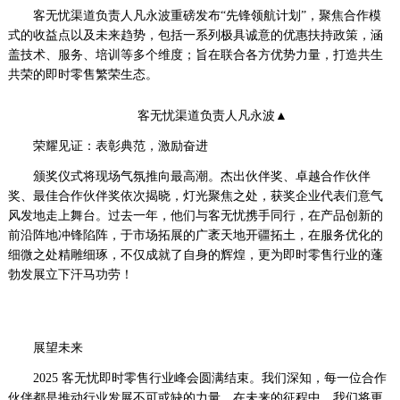
客无忧渠道负责人凡永波重磅发布“先锋领航计划”，聚焦合作模
式的收益点以及未来趋势，包括一系列极具诚意的优惠扶持政策，涵
盖技术、服务、培训等多个维度；旨在联合各方优势力量，打造共生
共荣的即时零售繁荣生态。
客无忧渠道负责人凡永波▲
荣耀见证：表彰典范，激励奋进
颁奖仪式将现场气氛推向最高潮。杰出伙伴奖、卓越合作伙伴
奖、最佳合作伙伴奖依次揭晓，灯光聚焦之处，获奖企业代表们意气
风发地走上舞台。过去一年，他们与客无忧携手同行，在产品创新的
前沿阵地冲锋陷阵，于市场拓展的广袤天地开疆拓土，在服务优化的
细微之处精雕细琢，不仅成就了自身的辉煌，更为即时零售行业的蓬
勃发展立下汗马功劳！
展望未来
2025 客无忧即时零售行业峰会圆满结束。我们深知，每一位合作
伙伴都是推动行业发展不可或缺的力量。在未来的征程中，我们将更