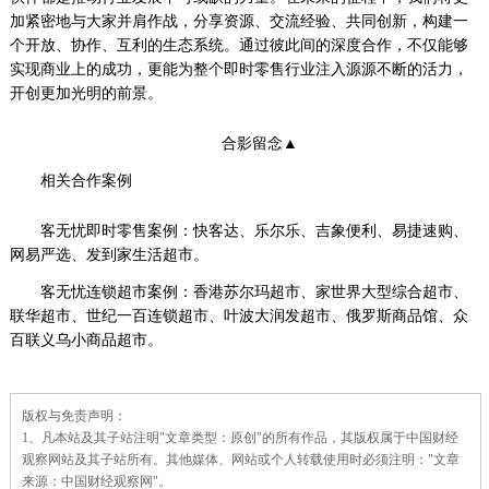
加紧密地与大家并肩作战，分享资源、交流经验、共同创新，构建一
个开放、协作、互利的生态系统。通过彼此间的深度合作，不仅能够
实现商业上的成功，更能为整个即时零售行业注入源源不断的活力，
开创更加光明的前景。
合影留念▲
相关合作案例
客无忧即时零售案例：快客达、乐尔乐、吉象便利、易捷速购、
网易严选、发到家生活超市。
客无忧连锁超市案例：香港苏尔玛超市、家世界大型综合超市、
联华超市、世纪一百连锁超市、叶波大润发超市、俄罗斯商品馆、众
百联义乌小商品超市。
责
版权与免责声明：
任
1、凡本站及其子站注明"文章类型：原创"的所有作品，其版权属于中国财经
编
辑：
观察网站及其子站所有。其他媒体、网站或个人转载使用时必须注明："文章
来源：中国财经观察网"。