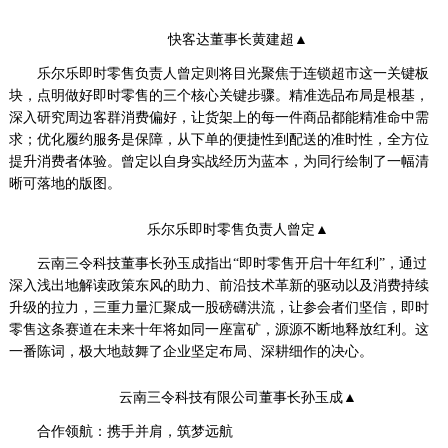
快客达董事长黄建超▲
乐尔乐即时零售负责人曾定则将目光聚焦于连锁超市这一关键板
块，点明做好即时零售的三个核心关键步骤。精准选品布局是根基，
深入研究周边客群消费偏好，让货架上的每一件商品都能精准命中需
求；优化履约服务是保障，从下单的便捷性到配送的准时性，全方位
提升消费者体验。曾定以自身实战经历为蓝本，为同行绘制了一幅清
晰可落地的版图。
乐尔乐即时零售负责人曾定▲
云南三令科技董事长孙玉成指出“即时零售开启十年红利”，通过
深入浅出地解读政策东风的助力、前沿技术革新的驱动以及消费持续
升级的拉力，三重力量汇聚成一股磅礴洪流，让参会者们坚信，即时
零售这条赛道在未来十年将如同一座富矿，源源不断地释放红利。这
一番陈词，极大地鼓舞了企业坚定布局、深耕细作的决心。
云南三令科技有限公司董事长孙玉成▲
合作领航：携手并肩，筑梦远航