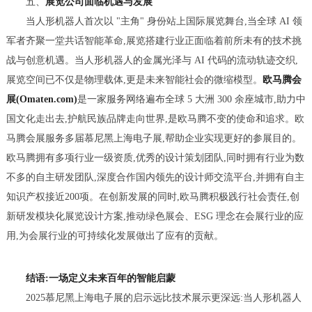
五、
展览公司面临机遇与发展
当人形机器人首次以 "主角" 身份站上国际展览舞台,当全球 AI 领
军者齐聚一堂共话智能革命,展览搭建行业正面临着前所未有的技术挑
战与创意机遇。当人形机器人的金属光泽与 AI 代码的流动轨迹交织,
展览空间已不仅是物理载体,更是未来智能社会的微缩模型。
欧马腾会
展(Omaten.com)
是一家服务网络遍布全球 5 大洲 300 余座城市,助力中
国文化走出去,护航民族品牌走向世界,是欧马腾不变的使命和追求。欧
马腾会展服务多届慕尼黑上海电子展,帮助企业实现更好的参展目的。
欧马腾拥有多项行业一级资质,优秀的设计策划团队,同时拥有行业为数
不多的自主研发团队,深度合作国内领先的设计师交流平台,并拥有自主
知识产权接近200项。在创新发展的同时,欧马腾积极践行社会责任,创
新研发模块化展览设计方案,推动绿色展会、ESG 理念在会展行业的应
用,为会展行业的可持续化发展做出了应有的贡献。
结语:一场定义未来百年的智能启蒙
2025慕尼黑上海电子展的启示远比技术展示更深远:当人形机器人