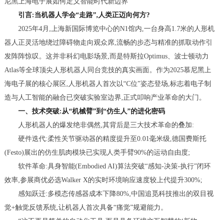
尼黑上海电子展如何定义智能时代新边界
察
引言:当机器人学会“走路”,人类正迈向何方?
网
2025年4月,上海新国际博览中心的N1馆内,一台身高1.7米的人形机
·www.xsgou.com
器人正灵活地绕过障碍物走向观众席,流畅的步态与精准的抓取动作引
发阵阵惊叹。这并非科幻电影场景,而是特斯拉Optimus、波士顿动力
Atlas等全球顶尖人形机器人同台竞技的真实画面。作为2025慕尼黑上
海电子展的核心展区,人形机器人首次以“C位”姿态登场,标志着电子制
造与人工智能的融合已突破实验室边界,正式叩响产业革命的大门。
一、技术突破:从“机械臂”到“仿生人”的进化密码
人形机器人的爆发绝非偶然,其背后是三大技术革命的叠加:
硬件迭代:柔性关节驱动器的精度提升至0.01毫米级,德国费斯托
(Festo)展出的仿生肌肉模块已实现人类手臂90%的运动自由度;
软件革命:具身智能(Embodied AI)算法突破“感知-决策-执行”闭环
效率,参展商优必选Walker X的实时环境响应速度较上代提升300%;
感知跃迁:多模态传感器成本下降80%,中国追觅科技推出的双目视
觉+触觉反馈系统,让机器人首次具备“痛觉”规避能力。