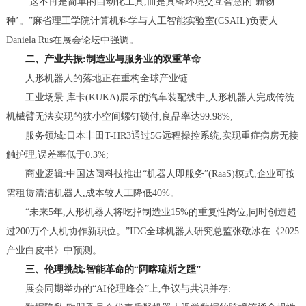
“这不再是简单的自动化工具,而是具备环境交互智慧的‘新物
种’。”麻省理工学院计算机科学与人工智能实验室(CSAIL)负责人
Daniela Rus在展会论坛中强调。
二、产业共振:制造业与服务业的双重革命
人形机器人的落地正在重构全球产业链:
工业场景:库卡(KUKA)展示的汽车装配线中,人形机器人完成传统
机械臂无法实现的狭小空间螺钉锁付,良品率达99.98%;
服务领域:日本丰田T-HR3通过5G远程操控系统,实现重症病房无接
触护理,误差率低于0.3%;
商业逻辑:中国达闼科技推出“机器人即服务”(RaaS)模式,企业可按
需租赁清洁机器人,成本较人工降低40%。
“未来5年,人形机器人将吃掉制造业15%的重复性岗位,同时创造超
过200万个人机协作新职位。”IDC全球机器人研究总监张敬冰在《2025
产业白皮书》中预测。
三、伦理挑战:智能革命的“阿喀琉斯之踵”
展会同期举办的“AI伦理峰会”上,争议与共识并存: