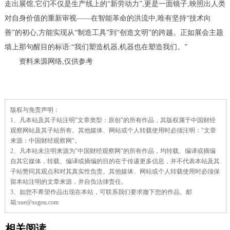
走出展馆,它们不仅是生产线上的“新劳动力”,更是一面镜子,映照出人类
对自身价值的重新审视——在智能革命的洪流中,唯有坚持“技术向
善”的初心,方能实现从“制造工具”到“创造文明”的跨越。正如展会主题
墙上那句醒目的标语:“我们塑造机器,机器也在塑造我们。”
资料来源网络,仅供参考
责
版权与免责声明：
任
1、凡本站及其子站注明"文章类型：原创"的所有作品，其版权属于中国财经
编
辑：
观察网站及其子站所有。其他媒体、网站或个人转载使用时必须注明："文章
来源：中国财经观察网"。
2、凡本站未注明来源为"中国财经观察网"的所有作品，均转载、编译或摘编
自其它媒体，转载、编译或摘编的目的在于传递更多信息，并不代表本站及其
子站赞同其观点和对其真实性负责。其他媒体、网站或个人转载使用时必须保
留本站注明的文章来源，并自负法律责任。
3、如您不希望作品出现在本站，可联系我们要求撤下您的作品。邮
箱:sue@xsgou.com
相关阅读