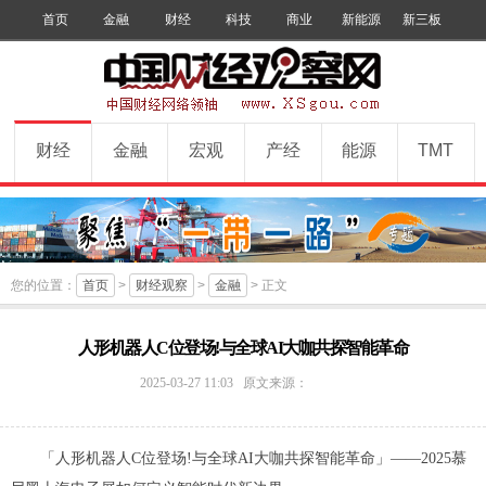
首页
金融
财经
科技
商业
新能源
新三板
手机版
数字报
订阅
财经
金融
宏观
产经
能源
TMT
您的位置：
首页
>
财经观察
>
金融
> 正文
人形机器人C位登场!与全球AI大咖共探智能革命
中
2025-03-27 11:03
原文来源：
国
财
经
「人形机器人C位登场!与全球AI大咖共探智能革命」
——2025慕
观