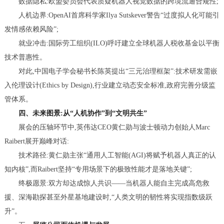
数据隐私:欧盟委员会代表质疑机器人视觉数据的跨境流通合规性;
人机边界:OpenAI首席科学家Ilya Sutskever警告“过度拟人化可能引
发情感依赖风险”;
就业冲击:国际劳工组织(ILO)呼吁建立全球机器人税收基金以平衡
技术普惠性。
对此,中国电子学会秘书长陈英提出“三元治理框架”:技术研发需嵌
入伦理设计(Ethics by Design),行业建立动态安全标准,政府完善分级监
管体系。
四、未来图景:从“人机协作”到“文明共生”
展会的压轴环节中,英伟达CEO黄仁勋与波士顿动力创始人Marc
Raibert展开巅峰对话:
技术路径:黄仁勋主张“通用人工智能(AGI)将赋予机器人真正的认
知内核”,而Raibert坚持“专用场景下的极致性能才是落地关键”;
终极愿景:双方却达成惊人共识——当机器人能自主完成高危救
援、深海勘探甚至外星基地建设时,“人类文明的韧性将实现指数级跃
升”。