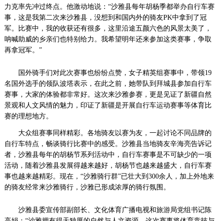
力克率先冲过终点。他激动地说：“沙雅县每年胡杨季都举办自行车赛
事，这是我第二次来沙雅县，没想到和国内外的骑友PK中拿到了冠
军。比赛中，我的收获还有很多，这里沿途五颜六色的风景太美了，
呐喊助威的乡亲们也特别给力。我希望明年还来参加这类赛事，争取
再拿冠军。”
国外骑手们对此次赛事也纷纷点赞，女子精英组赛事中，带领19
名国外选手的领队波塔表示，在此之前，她带队到拜城县参加自行车
赛事，大家的体验都非常好。这次来沙雅参赛，更是见证了新疆自然
景观和人文风情的魅力，印证了新疆是开展自行车运动赛事等体育比
赛的理想地方。
大众组赛事同样精彩。各地骑友以赛为友，一起讨论不同品牌的
自行车特点，畅谈骑行比赛中的感受。沙雅县当地骑友辛海亮告诉记
者，沙雅县每年的胡杨节系列活动中，自行车赛事是不可缺少的一项
活动，随着沙雅县发展得越来越好，胡杨节也越来越盛大，自行车赛
事也越来越精彩。现在，“沙雅骑行群”已壮大到300余人，加上外地来
的骑友经常来沙雅骑行，沙雅已形成浓厚的骑行氛围。
沙雅县委宣传部副部长、文化体育广播电视和旅游局党组书记陈
高娟：“沙雅拥有得天独厚的自然与人文资源，这次赛事将体育竞技与