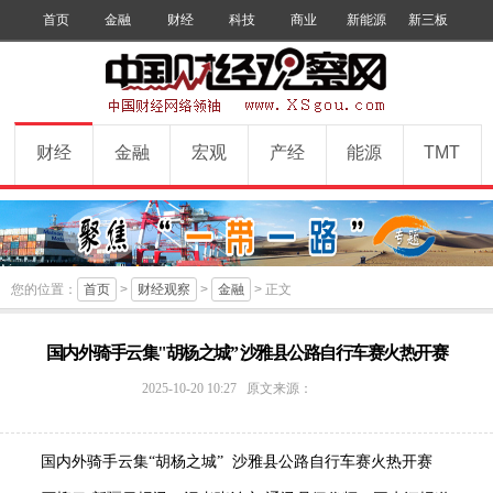
首页
金融
财经
科技
商业
新能源
新三板
手机版
数字报
订阅
财经
金融
宏观
产经
能源
TMT
您的位置：
首页
>
财经观察
>
金融
> 正文
国内外骑手云集"胡杨之城” 沙雅县公路自行车赛火热开赛
中
2025-10-20 10:27
原文来源：
国
财
经
国内外骑手云集“胡杨之城” 沙雅县公路自行车赛火热开赛
观