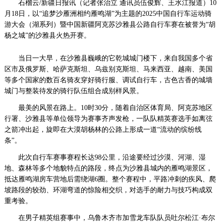
石榴云/新疆日报讯（记者张治立 通讯员伍俊辉、王水江报道）10
察
月18日，以“追梦沙雁洲相约雁鸣湖”为主题的2025中国自行车运动骑
网
游大会（湖系列）暨中国新疆阿克苏沙雅县公路自行车赛在被誉为“胡
·www.xsgou.com
杨之城”的沙雅县火热开赛。
当日一大早，在沙雅县巍峨的它乾城城门楼下，来自我国多个省
区市及俄罗斯、哈萨克斯坦、乌兹别克斯坦、马来西亚、越南、美国
等多个国家的数百名骑友穿好骑行服、调试自行车，古色古香的城墙
城门与整装待发的骑行队伍组合成别样风景。
最美的风景在路上。10时30分，随着自治区体育局、阿克苏地区
行署、沙雅县等单位领导为赛事齐声发枪，一队队精英赛选手如离弦
之箭冲出起，旋即在大漠胡杨林的公路上形成一道“流动的缤纷线
条”。
此次自行车赛事赛程长达98公里，沿途要经过沙漠、河湖、湿
地、森林等多个地貌特点的路段，终点为沙雅县城内的雁鸣湖景区，
抵达雁鸣湖房车营地后需绕湖6圈。整个赛程中，平路冲刺的疾风、爬
坡路段的较劲、环湖弯道的惊险相交织，对选手的耐力与技巧构成双
重考验。
在男子精英组赛事中，乌鲁木齐市加雪龙车队队员吐尔松江·布尔