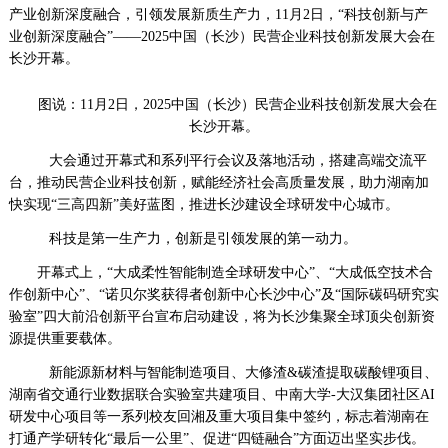
观
产业创新深度融合，引领发展新质生产力，11月2日，“科技创新与产
察
业创新深度融合”——2025中国（长沙）民营企业科技创新发展大会在
网
长沙开幕。
·www.xsgou.com
图说：11月2日，2025中国（长沙）民营企业科技创新发展大会在
长沙开幕。
大会通过开幕式和系列平行会议及落地活动，搭建高端交流平
台，推动民营企业科技创新，赋能经济社会高质量发展，助力湖南加
快实现“三高四新”美好蓝图，推进长沙建设全球研发中心城市。
科技是第一生产力，创新是引领发展的第一动力。
开幕式上，“大成柔性智能制造全球研发中心”、“大成低空技术合
作创新中心”、“诺贝尔奖获得者创新中心长沙中心”及“国际碳码研究实
验室”四大前沿创新平台宣布启动建设，将为长沙集聚全球顶尖创新资
源提供重要载体。
新能源新材料与智能制造项目、大修渣&碳渣提取碳酸锂项目、
湖南省交通行业数据联合实验室共建项目、中南大学-大汉集团社区AI
研发中心项目等一系列校友回湘及重大项目集中签约，标志着湖南在
打通产学研转化“最后一公里”、促进“四链融合”方面迈出坚实步伐。