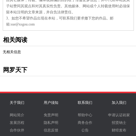
自其它媒体，转载、编译或摘编的目的在于传递更多信息，并不代表本站及其
子站赞同其观点和对其真实性负责。其他媒体、网站或个人转载使用时必须保
留本站注明的文章来源，并自负法律责任。
3、如您不希望作品出现在本站，可联系我们要求撤下您的作品。邮
箱:sue@xsgou.com
相关阅读
无相关信息
网罗天下
关于我们
用户须知
联系我们
加入我们
网站简介
免责声明
帮助中心
申请认证砖家
发展历程
隐私声明
商务合作
招贤纳士
合作伙伴
信息反馈
公告
财经发布