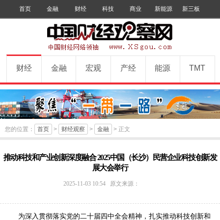
首页
金融
财经
科技
商业
新能源
新三板
手机版
数字报
订阅
财经
金融
宏观
产经
能源
TMT
您的位置：
首页
>
财经观察
>
金融
> 正文
推动科技和产业创新深度融合 2025中国（长沙）民营企业科技创新发
展大会举行
中
2025-11-03 10:54
原文来源：
国
财
经
为深入贯彻落实党的二十届四中全会精神，扎实推动科技创新和