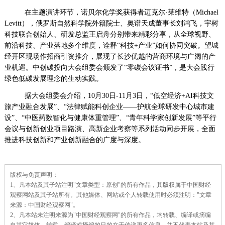
在主题演讲环节，诺贝尔化学奖获得者迈克尔·莱维特（Michael
Levitt），俄罗斯自然科学院外籍院士、奥谱天成董事长刘鸿飞，宇树
科技联合创始人、研发总监王启舟分别带来精彩分享，从全球视野、
前沿科技、产业落地多个维度，诠释“科技+产业”如何协同突破。望城
经开区现场作招商引资推介，展现了长沙优越的营商环境与广阔的产
业机遇。中创碳投向大会组委会颁发了“零碳会议证书”，是大会践行
绿色低碳发展理念的生动实践。
据大会组委会介绍，10月30日-11月3日，“低空经济+AI科技文
旅产业融合发展”、“法律赋能科创企业——护航全球研发中心城市建
设”、“中医药数智化与健康体重管理”、“青年科学家创新发展”等平行
会议与创新创业项目路演、高新企业考察等系列活动同步开展，全面
推进科技创新和产业创新融合的广度与深度。
责
版权与免责声明：
任
1、凡本站及其子站注明"文章类型：原创"的所有作品，其版权属于中国财经
编
辑：
观察网站及其子站所有。其他媒体、网站或个人转载使用时必须注明："文章
来源：中国财经观察网"。
2、凡本站未注明来源为"中国财经观察网"的所有作品，均转载、编译或摘编