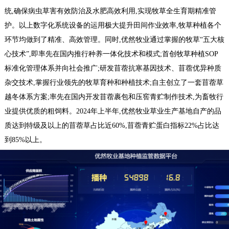
统,确保病虫草害有效防治及水肥高效利用,实现牧草全生育期精准管
护。以上数字化系统设备的运用极大提升田间作业效率,牧草种植各个
环节均做到了精准、高效管理。同时,优然牧业通过掌握的牧草“五大核
心技术”,即率先在国内推行种养一体化技术和模式;首创牧草种植SOP
标准化管理体系并向社会推广;研发苜蓿抗寒基因技术、苜蓿优异种质
杂交技术,掌握行业领先的牧草育种和种植技术;自主创立了一套苜蓿草
越冬体系方案;率先在国内开发苜蓿裹包和压窖青贮制作技术,为畜牧行
业提供优质的粗饲料。2024年上半年,优然牧业草业生产基地自产的品
质达到特级及以上的苜蓿草占比近60%,苜蓿青贮蛋白指标22%占比达
到85%以上。