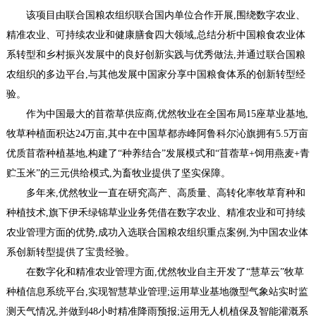
该项目由联合国粮农组织联合国内单位合作开展,围绕数字农业、
精准农业、可持续农业和健康膳食四大领域,总结分析中国粮食农业体
系转型和乡村振兴发展中的良好创新实践与优秀做法,并通过联合国粮
农组织的多边平台,与其他发展中国家分享中国粮食体系的创新转型经
验。
作为中国最大的苜蓿草供应商,优然牧业在全国布局15座草业基地,
牧草种植面积达24万亩,其中在中国草都赤峰阿鲁科尔沁旗拥有5.5万亩
优质苜蓿种植基地,构建了“种养结合”发展模式和“苜蓿草+饲用燕麦+青
贮玉米”的三元供给模式,为畜牧业提供了坚实保障。
多年来,优然牧业一直在研究高产、高质量、高转化率牧草育种和
种植技术,旗下伊禾绿锦草业业务凭借在数字农业、精准农业和可持续
农业管理方面的优势,成功入选联合国粮农组织重点案例,为中国农业体
系创新转型提供了宝贵经验。
在数字化和精准农业管理方面,优然牧业自主开发了“慧草云”牧草
种植信息系统平台,实现智慧草业管理;运用草业基地微型气象站实时监
测天气情况,并做到48小时精准降雨预报;运用无人机植保及智能灌溉系