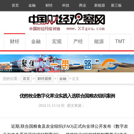
首页
金融
财经
科技
商业
新能源
新三板
手机版
数字报
订阅
财经
金融
宏观
产经
能源
TMT
您的位置：
首页
>
财经观察
>
金融
> 正文
优然牧业数字化草业实践入选联合国粮农组织案例
中
2024-11-13 14:30
原文来源：
国
财
经
近期,联合国粮食及农业组织(FAO)正式向全球公开发布《数字农
观