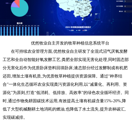
优然牧业自主开发的牧草种植信息系统平台
在可持续农业管理方面,优然牧业自主研发了全混式沼气厌氧发酵
工艺和全自动智能好氧发酵工艺,粪肥全部实现无害化处理,同时固态部
分无害化后作为优质卧床垫料回填卧床;液态部分经过发酵制成有机肥
还田,增加土壤有机质,为优质牧草种植提供资源保障。通过“种养结
合”一体化生态循环农业实现粪污资源化利用,以“减量化、再利用、资
源化”为原则,打造“低消耗、低排放、高效率”的绿色农业循环经济。同
时,通过作物免耕固碳技术运用,有效提高土壤有机碳含量15%-20%,降
低了大型机械翻耕土地消耗的燃油,也降低了水土流失,提升农林碳汇,
实现碳减排。