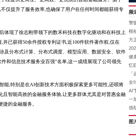
应,不仅提升了服务效率,也确保了用户在任何时间都能获得专
频
警
根
背后体现了徐志刚带领下的数禾科技在数字化驱动和在科技上
方
,并已获得50余件授权专利证书,近100件软件著作权,仅在
2
书,涉及分布式计算、分布式调度、模型应用、数据安全、软件
健
软件和信息技术服务业百强”名单,这一成绩展现了公司领先
忆联
「
全
智能,特别是在AI创新技术方面积极探索更多可能性,还呗将
A
化且智能高效的金融服务体验,让更多群体尤其是对普惠金融
一加
便捷的金融服务。
借助
图