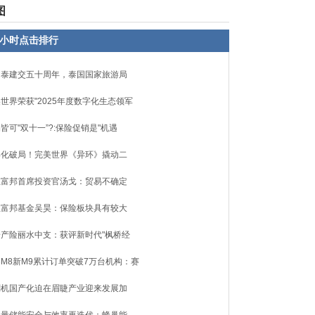
图
8小时点击排行
中泰建交五十周年，泰国国家旅游局
世界荣获"2025年度数字化生态领军
皆可"双十一”?:保险促销是"机遇
异化破局！完美世界《异环》撬动二
正富邦首席投资官汤戈：贸易不确定
正富邦基金吴昊：保险板块具有较大
安产险丽水中支：获评新时代"枫桥经
M8新M9累计订单突破7万台机构：赛
刻机国产化迫在眉睫产业迎来发展加