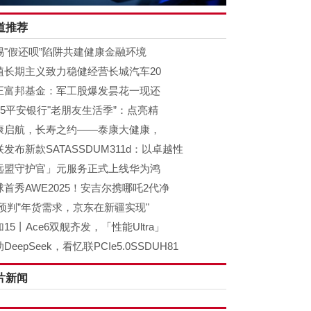
道推荐
惕"假还呗”陷阱共建健康金融环境
植长期主义致力稳健经营长城汽车20
正富邦基金：军工股爆发昙花一现还
025平安银行"老朋友生活季”：点亮精
康启航，长寿之约——泰康大健康，
发布新款SATASSDUM311d：以卓越性
远盟守护官」元服务正式上线华为鸿
球首秀AWE2025！安吉尔携哪吒2代净
I"预判”年货需求，京东在新疆实现"
15丨Ace6双舰齐发，「性能Ultra」
DeepSeek，看忆联PCIe5.0SSDUH81
片新闻