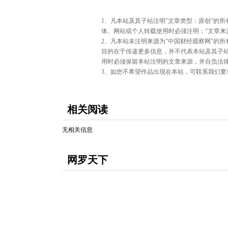
版
1、凡本站及其子站注明"文章类型：原创"的
权
体、网站或个人转载使用时必须注明："文章来
与
2、凡本站未注明来源为"中国财经观察网"的
免
目的在于传递更多信息，并不代表本站及其子
责
用时必须保留本站注明的文章来源，并自负法
声
3、如您不希望作品出现在本站，可联系我们要求撤下您
明：
相关阅读
无相关信息
网罗天下