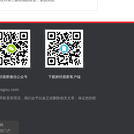
鹏饮料第二曲线领跑赛道，多品类战
经观察微信公众号
下载财经观察客户端
gou.com
即联系管理员，我们会予以改正或删除相关文章，保证您的权
网
信门户