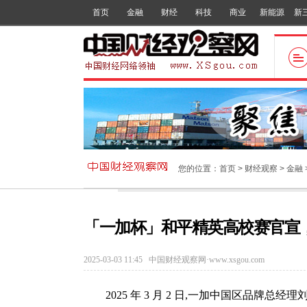
首页
金融
财经
科技
商业
新能源
新
您的位置：
首页
>
财经观察
>
金融
「一加杯」和平精英高校赛官宣，3
2025-03-03 11:45
中国财经观察网·www.xsgou.com
2025 年 3 月 2 日,一加中国区品牌