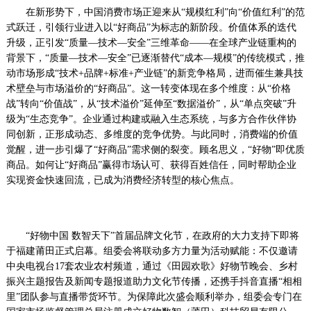
察
在新形势下，中国消费市场正迎来从“规模红利”向“价值红利”的范
网
式跃迁，引领行业进入以“好商品”为标志的新阶段。价值体系的迭代
·www.xsgou.com
升级，正引发“质量—技术—安全”三维革命——在全球产业链重构的
背景下，“质量—技术—安全”已逐渐替代“成本—规模”的传统模式，推
动市场形成“技术+品牌+标准+产业链”的新竞争格局，进而催生兼具技
术壁垒与市场溢价的“好商品”。这一转变体现在多个维度：从“价格
战”转向“价值战”，从“技术溢价”延伸至“数据溢价”，从“单点突破”升
级为“生态竞争”。企业通过构建或融入生态系统，与多方合作伙伴协
同创新，正形成动态、多维度的竞争优势。与此同时，消费端的价值
觉醒，进一步引爆了“好商品”需求侧的裂变。顾名思义，“好物”即优质
商品。如何让“好商品”赢得市场认可、获得百姓信任，同时帮助企业
实现资金快速回流，已成为消费经济转型的核心焦点。
“好物中国 数智天下”首届品牌文化节，在政府的大力支持下即将
于福建莆田正式启幕。组委会将联动多方力量为活动赋能：不仅邀请
中央电视台17套农业农村频道，通过《田园欢歌》好物节晚会、乡村
振兴主题报告及新闻专题报道助力文化节传播，还携手抖音直播“相相
里”团队参与直播带货环节。为保障此次盛会顺利举办，组委会专门在