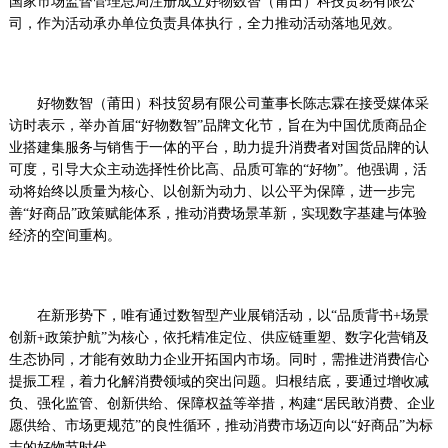
国家市场监督管理总局注册成立好物数智（莆田）科技贸易有限公
司，作为活动承办单位负责具体执行，全力推动活动落地见效。
好物数智（莆田）科技贸易有限公司董事长陈志霖在接受媒体采
访时表示，举办首届“好物数智”品牌文化节，旨在为中国优质商品企
业搭建集服务与销售于一体的平台，助力提升消费者对国货品牌的认
可度，引导大众主动选择性价比高、品质可靠的“好物”。他强调，活
动将始终以质量为核心、以创新为动力、以公平为保障，进一步完
善“好商品”政策赋能体系，推动消费场景革新，实现数字基建与体验
经济的空间重构。
在新形势下，唯有通过数智型产业展销活动，以“品质背书+场景
创新+政策护航”为核心，依托精准定位、供应链重塑、数字化营销及
生态协同，才能有效助力企业开拓国内市场。同时，需推进消费信心
提振工程，着力化解消费领域的突出问题。归根结底，要通过增收减
负、强化监管、创新供给、保障权益等举措，构建“居民敢消费、企业
愿供给、市场更规范”的良性循环，推动消费市场迈向以“好商品”为标
志的好物节时代。