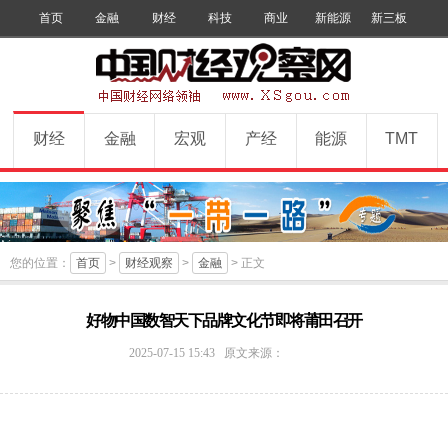
首页
金融
财经
科技
商业
新能源
新三板
手机版
数字报
订阅
财经
金融
宏观
产经
能源
TMT
您的位置：
首页
>
财经观察
>
金融
> 正文
好物中国数智天下品牌文化节即将莆田召开
中
2025-07-15 15:43
原文来源：
国
财
经
观