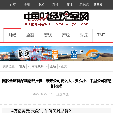
首页
金融
财经
科技
商业
新能源
新三板
手机版
数字报
订阅
财经
金融
宏观
产经
能源
TMT
您的位置：
首页
>
财经观察
>
金融
> 正文
微软全球资深副总裁张祺：未来公司要么大，要么小，中型公司将急
剧收缩
中
2025-09-25 14:18
原文来源：
国
财
4万亿美元“大象”，如何优雅起舞?
经