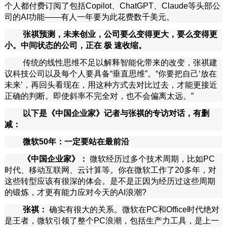
个人都付费订阅了包括Copilot、ChatGPT、Claude等头部公
司的AI功能——有人一年要为此花费数千美元。
张祺预测，未来创业，公司要么变得更大，要么变得更
小。中间状态的公司，正在
极
速收缩。
传统的线性思维不足以解释智能化带来的改变，张祺建
议科技公司以及每个人要具备“垂直思维”。“你要把自己‘放在
未来’，再回头看现在，用这种方式去对比过去，才能更接近
正确的判断。即使斜率不完全对，也不会偏离太远。”
以下是《中国企业家》记者与张祺的专访对话，有删
减：
微软50年：一定要站在最前沿
《中国企业家》：
微软经历过多个技术周期，比如PC
时代、移动互联网、云计算等。你在微软工作了20多年，对
这些转型应该有很深的体会。是不是正因为经历过这些周期
的锻炼，才更有能力应对今天的AI浪潮?
张祺：
确实有很大的关系。微软在PC和Office时代绝对
是王者，微软引领了整个PC浪潮，包括生产力工具，是上一