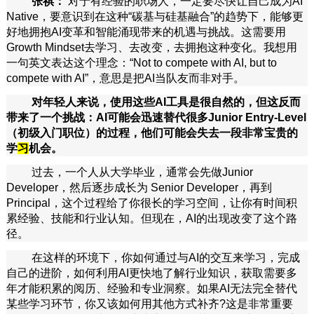
张祺：
对于有经验的职场人，一定要尽快让自己成为AI
Native，要意识到在这种“碳基与硅基融合”的趋势下，能够更
好地拥抱AI变革和智能涌现带来的机遇与挑战。这需要用
Growth Mindset去学习、去改变，去拥抱这种变化。我想用
一句英文表达这个理念：“Not to compete with AI, but to
compete with AI”，意思是把AI当队友而非对手。
对年轻人来说，使用这些AI工具是很自然的，但这反而
带来了一个挑战：AI可能会迅速替代很多Junior Entry-Level
（初级入门职位）的过程，他们可能会失去一段非常宝贵的
学
习
机会。
过去，一个人从大学毕业，通常会先做Junior
Developer，然后逐步成长为 Senior Developer，再到
Principal，这个过程给了你很长的学习空间，让你有时间积
累经验、技能和行业认知。但现在，AI的出现改变了这个路
径。
在这样的环境下，你如何通过与AI的交互来学习，完成
自己的进阶，如何利用AI更快地了解行业知识，获取需要多
年才能积累的阅历、经验和专业洞察。如果AI无法完全替代
某些学习环节，你又该如何用其他方式补齐?这是非常重要