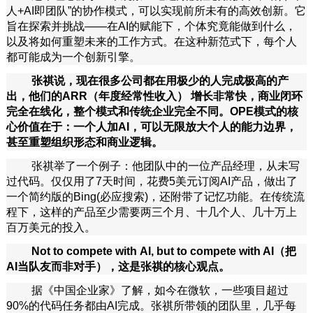
人+AI即团队”的协作模式，可以实现前所未有的高效创新。它
旨在探索并挑战——在AI的赋能下，个体究竟能做到什么，
以及将如何重塑未来的工作方式。在这种新范式下，每个人
都可能成为一个创新引擎。
张祺说，现在很多公司都在用极少的人完成极高的产
出，他们的ARR（年度经常性收入）
增长非常快，商业闭环
完全在线化，整个模式和传统企业完全不同。OPE模式的核
心价值在于：一个人加AI，可以无限放大个人的能力边界，
甚至重塑组织形态和商业逻辑。
张祺举了一个例子：他团队中的一位产品经理，从未写
过代码。仅仅用了7天时间，花费5美元订阅AI产品，做出了
一个简约版的Bing(必应搜索)，还附带了记忆功能。在传统流
程下，这样的产品至少需要两三个月、十几个人、几十万上
百万美元的投入。
Not to compete with AI, but to compete with AI（把
AI当队友而非对手），这是张祺的核心观点。
据《中国企业家》了解，如今在微软，一些项目超过
90%的代码任务都由AI完成。张祺所带领的团队里，几乎每