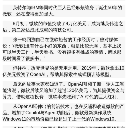
观
英特尔与IBM等同时代巨人已经麻烦缠身，诞生50年的
察
微软，还在变得更加强大。
网
·www.xsgou.com
8月初，微软的市值突破了4万亿美元，成为继英伟达之
后，第二家达成此成就的科技公司。
张一鸣回溯自己在微软短暂的工作经历时，曾对媒体
说：“(微软)没有什么不好的东西，就是比较无聊，基本上我
可以半天工作，半天看书。没有很多有挑战的事情，所以那
段时间看了很多书。”
但往往，改变世界的是无用之用。2019年，微软拿出10
亿美元投资了OpenAI，帮助其探索生成式预训练模型。
后来的故事大家都知道了。OpenAI引领了新一轮人工智
能浪潮，微软后续又追加了超过120亿美元，为其提供资金与
算力。借助这项投资，微软率先吃到了AI时代的巨大红利。
从OpenAI延伸出的前沿技术，也在反哺和改造微软的产
品。增加了Copilot与Agent功能后，微软最新操作系统
Windows11的市场份额已经超过了上一代的Windows10。