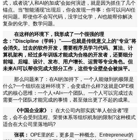
式，或者说“人和AI的加成”会如何演进，就是因为抓住了几个
锚点。当“智能涌现”出现后，你会发现一件事：你可以问AI任
何问题。即使你不会写代码，没学过化学，AI也能帮你解决
复杂的化学、数学问题。
在这样的环境下，我形成了一个很强的理
念：“Discipline（学科）”——也就是传统意义上的“专业”将
会消失。过去的软件开发，需要程序员学习代码、算法、计
算机架构，经过多年训练才能成为合格的开发者，还要细分
前端、后端、设计、发布、用户增长、运营等专业角色。但
未来AI可以帮你完成大部分工作，这些专业壁垒会被抹平。
那么问题来了：在AI的加持下，一个人能做到的极限是
什么?一个组织在这种环境下，会变成什么样?这就是OPE模
式的核心思维：一个人+AI=一个团队。一个人可以完成过去
需要一个团队才能完成的事情，甚至做出更了不起的成果。
《中国企业家》：
在大公司内部实践“单人创业者”理
念，会不会受到流程、荣誉体系等组织机制的限制?这种模式
适合在大公司里落地吗?
张祺：
OPE里的E，更多是一种概念。Entrepreneur的