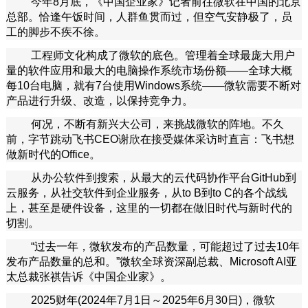
今年8月底，《中国企业家》记者前往微软在中国的北京
总部。恰逢午饭时间，人群鱼贯而过，但空气安静极了，员
工的脚步不疾不徐。
工程师文化构成了微软的底色。管理着全球最庞大用户
量的软件应用和最大的电脑操作系统市场份额——全球大概
每10台电脑，就有7台使用Windows系统——微软需要不断对
产品进行升级、改造，以保持竞争力。
何况，不断有新兴大公司，来挑战微软的阵地。不久
前，字节跳动飞书CEO谢欣在接受媒体采访时直言：飞书想
做新时代的Office。
从办公软件到搜索，从最大的云代码协作平台GitHub到
云服务，从社交软件到企业服务，从to B到to C的各个战线
上，甚至是硬件设备，这里的一切都在做旧时代与新时代的
切割。
“过去一年，微软发布的产品数量，可能超过了过去10年
发布产品数量的总和。”微软全球资深副总裁、Microsoft AI亚
太总裁张祺告诉《中国企业家》。
2025财年(2024年7月1日～2025年6月30日)，微软