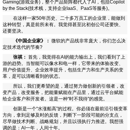
Gaming(游戏业务)，整个产品矩阵都代入了AI，包括Copilot
by the Stack(技术栈，支持企业IaaS、PaaS等服务)。
在这样一家50年历史、二十多万员工的企业里，能做到
这种转型，真是前所未有。我觉得甚至比初创公司还要快、
还要坚决。
《中国企业家》：
微软的产品线非常庞大，你们怎么决
定技术迭代的节奏?
张祺：
首先，我觉得在AI的能力输出上，我们看到了上
游的趋势。当智能可以像水和电一样，它带来的体验改变、
用户价值提升、企业效率提升，包括生产力和生产关系的变
革，是可以清晰看到的状态。
所以，我们更希望的是，通过努力做创新的引领者，改
变产品，改变服务，把能量赋能在产品里，通过云平台赋能
给企业客户和开发者。这是一种“时不我待”的感觉。
创新是一个“水涨船高”的过程。你必须在最前沿引领变革
方向，拿到足够及时的反馈，判断下一阶段可能的分支点，
尽早做技术判断、战略规划，并且以强执行力推进。我想强
调的是：AI一年，人间十年。